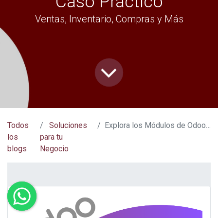
Caso Práctico
Ventas, Inventario, Compras y Más
Todos
Soluciones
Explora los Módulos de Odoo: Explicados en un Caso Práctico
los
para tu
blogs
Negocio