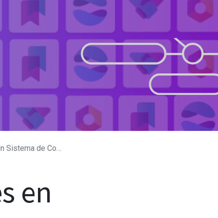
s Automático en Odoo 18!
s en