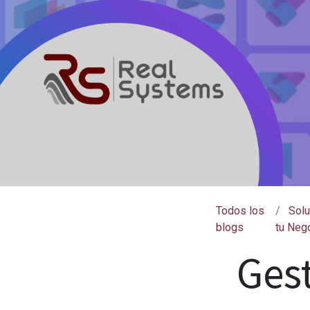
Todos los
Solu
blogs
tu Neg
Ges