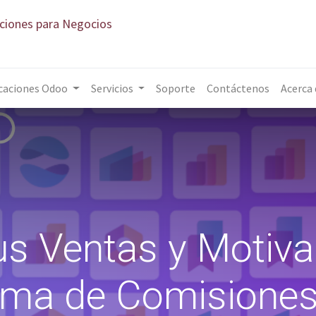
aciones para Negocios
caciones Odoo
Servicios
Soporte
Contáctenos
Acerca
s Ventas y Motiva
ema de Comisione