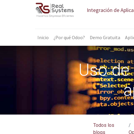
Integración de Aplic
Inicio
¿Por qué Odoo?
Demo Gratuita
Apli
Uso de 
a
Todos los
blogs
O