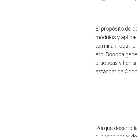
El propósito de d
módulos y aplicac
terminan requirie
etc. Doodba gene
prácticas y herra
estándar de Odoo
Porque desarroll
si desea pasar de